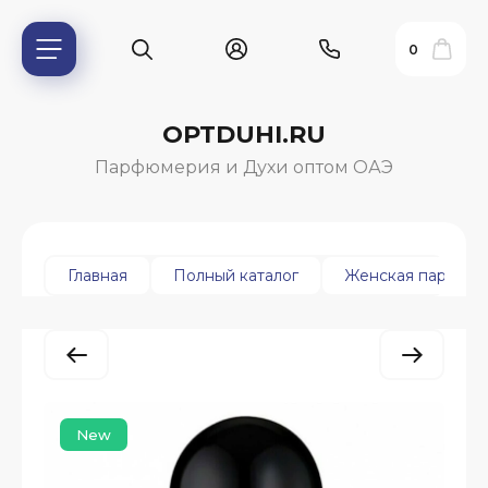
0
OPTDUHI.RU
Парфюмерия и Духи оптом ОАЭ
Главная
Полный каталог
Женская парфюм
ь?
New
ия