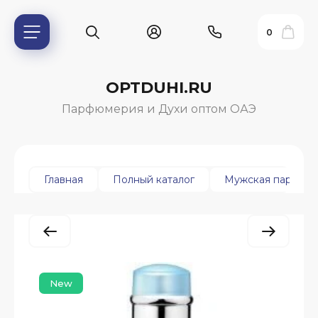
0
OPTDUHI.RU
Парфюмерия и Духи оптом ОАЭ
Главная
Полный каталог
Мужская парфюм
ь?
New
ия