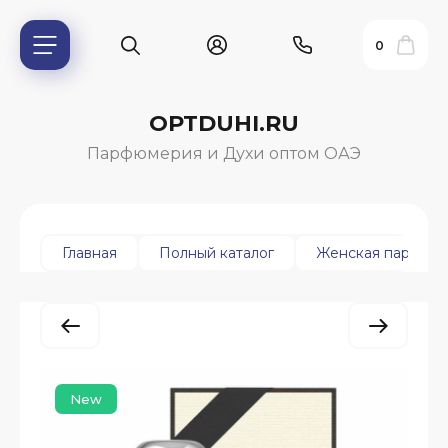
0
OPTDUHI.RU
Парфюмерия и Духи оптом ОАЭ
Главная
Полный каталог
Женская парфюм
ь?
New
ия