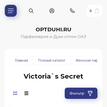
0
OPTDUHI.RU
Парфюмерия и Духи оптом ОАЭ
Главная
Полный каталог
Женская парфюм
Victoria`s Secret
ь?
Фильтр
ия