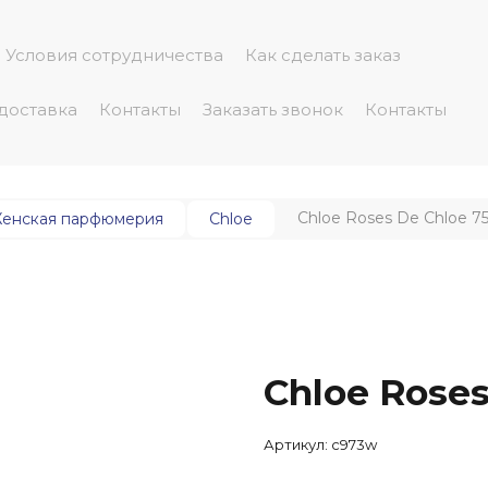
Условия сотрудничества
Как сделать заказ
 доставка
Контакты
Заказать звонок
Контакты
Chloe Roses De Chloe 7
енская парфюмерия
Chloe
Chloe Roses
Артикул:
c973w